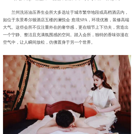
兰州洗浴油压养生会所大多选址于城市繁华地段或高档酒店内，
如位于东景希尔顿酒店五楼的澜悦会·愈境SPA，环境优雅，装修高端
大气。这些会所不仅注重外在的奢华感，更在细节上下功夫，营造出
一个宁静、整洁且充满氛围感的空间。踏入会所，独特的香味弥漫在
空气中，让人瞬间放松，仿佛置身于另一个世界。