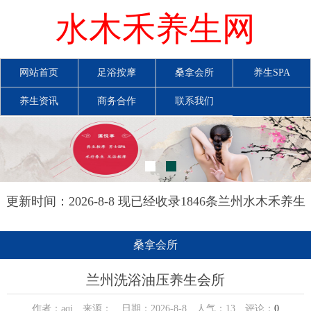
水木禾养生网
网站首页
足浴按摩
桑拿会所
养生SPA
养生资讯
商务合作
联系我们
更新时间：2026-8-8 现已经收录1846条兰州水木禾养生
网信息
桑拿会所
兰州洗浴油压养生会所
作者：aqi 来源： 日期：2026-8-8 人气：
13
评论：
0