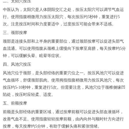
二、太阳穴按压
中医认为，太阳穴是人体阴阳交汇之处，按压太阳穴可以调节气血运
行。使用指腹稍微用力按压太阳穴，每次按压约5秒钟，重复进行5
次。注意按压时间和力度要适中，过度按压可能会带来不适感。
三、颈部按摩
颈部是连接头部和上半身的重要部位，通过颈部按摩可以促进头部气
血流通。可以使用指腹从颈椎上缓慢向下按摩至肩膀，每天按摩约5分
钟，可以缓解头晕、眩晕等症状。
四、风池穴按压
风池穴位于颈部，是头部经络的重要穴位之一。按压风池穴可以促进
气血循环，舒缓颈部肌肉。使用拇指指腹稍微用力按压风池穴，每次
按压约5-10秒钟，重复进行5次。但需要注意，风池穴位于颈椎侧缘凹
陷处，按压时应轻柔、适度。
五、前额按摩
前额是头部经络的重要区域，通过按摩前额可以促进头部血液循环，
改善气血不足。使用指腹轻轻按摩前额，由内向外与顺时针方向进行
按摩，每天按摩约5分钟，有助于缓解头痛和紧张情绪。