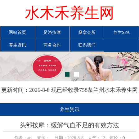
水木禾养生网
网站首页
足浴按摩
桑拿会所
养生SPA
养生资讯
商务合作
联系我们
更新时间：2026-8-8 现已经收录758条兰州水木禾养生网
信息
养生资讯
头部按摩：缓解气血不足的有效方法
作者：aqi 来源： 日期：2026-8-8 人气：
12
评论：
0