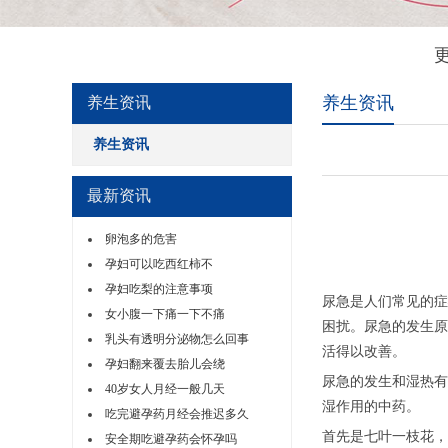
养生资讯
养生资讯
养生资讯
最新资讯
卵泡多的危害
孕妇可以吃西红柿不
孕妇吃梨的注意事项
尿急是人们常见的症
女小腹一下痛一下不痛
困扰。尿急的发生原
乳头有透明分泌物怎么回事
活得以改善。
孕妇翻来覆去胎儿会绕
尿急的发生和湿热有
40岁女人月经一般几天
湿作用的中药。
吃完避孕药月经会推迟多久
首先是七叶一枝花，
安全期吃避孕药会怀孕吗