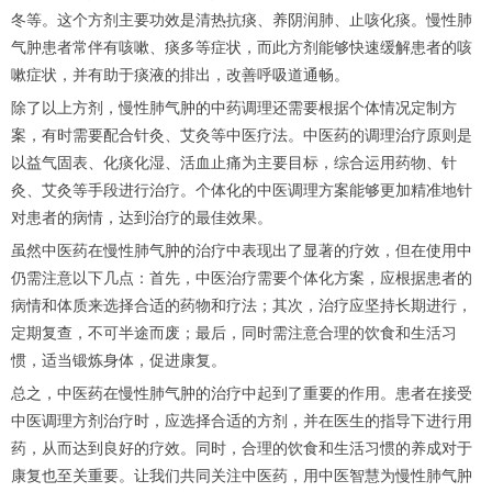
冬等。这个方剂主要功效是清热抗痰、养阴润肺、止咳化痰。慢性肺
气肿患者常伴有咳嗽、痰多等症状，而此方剂能够快速缓解患者的咳
嗽症状，并有助于痰液的排出，改善呼吸道通畅。
除了以上方剂，慢性肺气肿的中药调理还需要根据个体情况定制方
案，有时需要配合针灸、艾灸等中医疗法。中医药的调理治疗原则是
以益气固表、化痰化湿、活血止痛为主要目标，综合运用药物、针
灸、艾灸等手段进行治疗。个体化的中医调理方案能够更加精准地针
对患者的病情，达到治疗的最佳效果。
虽然中医药在慢性肺气肿的治疗中表现出了显著的疗效，但在使用中
仍需注意以下几点：首先，中医治疗需要个体化方案，应根据患者的
病情和体质来选择合适的药物和疗法；其次，治疗应坚持长期进行，
定期复查，不可半途而废；最后，同时需注意合理的饮食和生活习
惯，适当锻炼身体，促进康复。
总之，中医药在慢性肺气肿的治疗中起到了重要的作用。患者在接受
中医调理方剂治疗时，应选择合适的方剂，并在医生的指导下进行用
药，从而达到良好的疗效。同时，合理的饮食和生活习惯的养成对于
康复也至关重要。让我们共同关注中医药，用中医智慧为慢性肺气肿