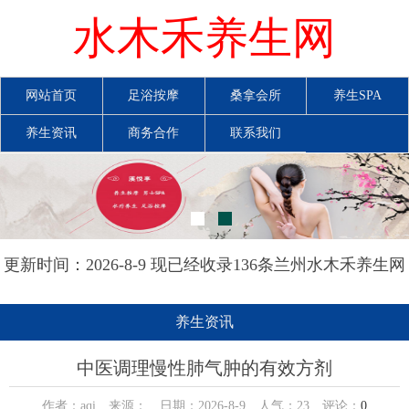
水木禾养生网
网站首页
足浴按摩
桑拿会所
养生SPA
养生资讯
商务合作
联系我们
更新时间：2026-8-9 现已经收录136条兰州水木禾养生网
信息
养生资讯
中医调理慢性肺气肿的有效方剂
作者：aqi 来源： 日期：2026-8-9 人气：
23
评论：
0