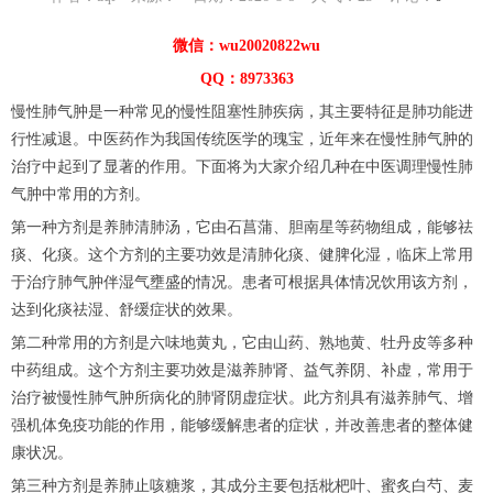
微信：wu20020822wu
QQ：8973363
慢性肺气肿是一种常见的慢性阻塞性肺疾病，其主要特征是肺功能进
行性减退。中医药作为我国传统医学的瑰宝，近年来在慢性肺气肿的
治疗中起到了显著的作用。下面将为大家介绍几种在中医调理慢性肺
气肿中常用的方剂。
第一种方剂是养肺清肺汤，它由石菖蒲、胆南星等药物组成，能够祛
痰、化痰。这个方剂的主要功效是清肺化痰、健脾化湿，临床上常用
于治疗肺气肿伴湿气壅盛的情况。患者可根据具体情况饮用该方剂，
达到化痰祛湿、舒缓症状的效果。
第二种常用的方剂是六味地黄丸，它由山药、熟地黄、牡丹皮等多种
中药组成。这个方剂主要功效是滋养肺肾、益气养阴、补虚，常用于
治疗被慢性肺气肿所病化的肺肾阴虚症状。此方剂具有滋养肺气、增
强机体免疫功能的作用，能够缓解患者的症状，并改善患者的整体健
康状况。
第三种方剂是养肺止咳糖浆，其成分主要包括枇杷叶、蜜炙白芍、麦