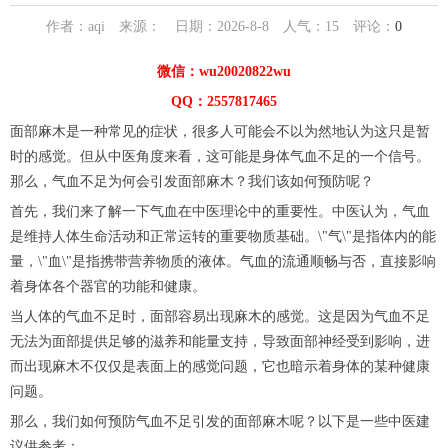
作者：aqi 来源： 日期：2026-8-8 人气：
15
评论：
0
微信：wu20020822wu
QQ：2557817465
面部麻木是一种常见的症状，很多人可能会不以为然地认为这只是暂
时的感觉。但从中医角度来看，这可能是身体气血不足的一个信号。
那么，气血不足为何会引发面部麻木？我们该如何预防呢？
首先，我们来了解一下气血在中医理论中的重要性。中医认为，气血
是维持人体生命活动和正常运转的重要物质基础。\"气\"是指体内的能
量，\"血\"是指携带营养物质的液体。气血的流通顺畅与否，直接影响
着身体各个器官的功能和健康。
当人体的气血不足时，面部容易出现麻木的感觉。这是因为气血不足
无法为面部提供足够的滋养和能量支持，导致面部神经受到影响，进
而出现麻木不仅仅是表面上的感觉问题，它也暗示着身体的某种健康
问题。
那么，我们如何预防气血不足引发的面部麻木呢？以下是一些中医建
议供参考：