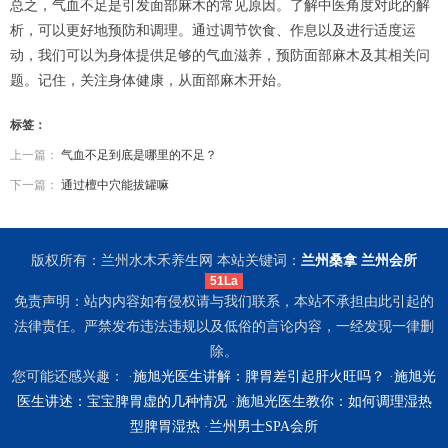
总之，气血不足是引发面部麻木的常见原因。了解中医角度对此的解
析，可以更好地预防和调理。通过调节饮食、作息以及进行适度运
动，我们可以为身体提供足够的气血滋养，预防面部麻木及其相关问
题。记住，关注身体健康，从面部麻木开始。
标签：
上一篇：
气血不足到底是哪里的不足？
下一篇：
通过檀中穴能拔罐嘛
版权所有：兰州水木禾养生网 本站关键词：
兰州桑拿
兰州会所
51La
免责声明：站内内容如有侵权请与我们联系，本站不承担由此引起的
法律责任。严禁发布违法违规以及低俗的言论内容，一经发现一律删
除。
您可能还感兴趣： ·
施旭光医生讲解：脾胃差引起肝火旺吗？
·
施旭光
医生讲述：宝宝脾胃虚的几种情况
·
施旭光医生教你：如何调理湿热
型脾胃湿热
·
兰州男士SPA会所